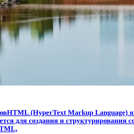
товHTML (HyperText Markup Language) 
уется для создания и структурирования с
HTML,