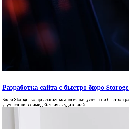
Разработка сайта с быстро бюро Storoge
Бюро Storogenko предлагает комплексные услуги по быстрой ра
улучшению взаимодействия с аудиторией.