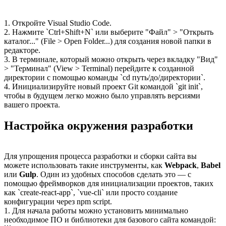
1. Откройте Visual Studio Code.
2. Нажмите `Ctrl+Shift+N` или выберите "Файл" > "Открыть
каталог..." (File > Open Folder...) для создания новой папки в
редакторе.
3. В терминале, который можно открыть через вкладку "Вид"
> "Терминал" (View > Terminal) перейдите к созданной
директории с помощью команды `cd путь/до/директории`.
4. Инициализируйте новый проект Git командой `git init`,
чтобы в будущем легко можно было управлять версиями
вашего проекта.
Настройка окружения разработки
Для упрощения процесса разработки и сборки сайта вы
можете использовать такие инструменты, как
Webpack
,
Babel
или
Gulp
. Один из удобных способов сделать это — с
помощью фреймворков для инициализации проектов, таких
как `create-react-app`, `vue-cli` или просто создание
конфигурации через npm script.
1. Для начала работы можно установить минимально
необходимое ПО и библиотеки для базового сайта командой: