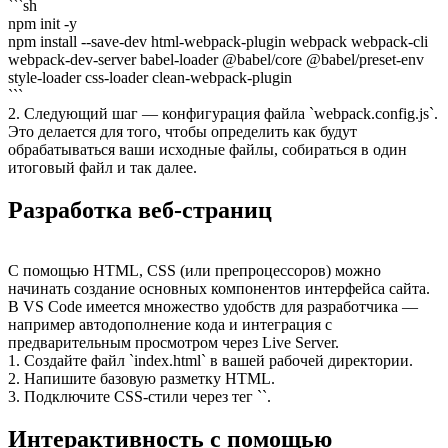
```sh
npm init -y
npm install --save-dev html-webpack-plugin webpack webpack-cli
webpack-dev-server babel-loader @babel/core @babel/preset-env
style-loader css-loader clean-webpack-plugin
```
2. Следующий шаг — конфигурация файла `webpack.config.js`.
Это делается для того, чтобы определить как будут
обрабатываться ваши исходные файлы, собираться в один
итоговый файл и так далее.
Разработка веб-страниц
С помощью HTML, CSS (или препроцессоров) можно
начинать создание основных компонентов интерфейса сайта.
В VS Code имеется множество удобств для разработчика —
например автодополнение кода и интеграция с
предварительным просмотром через Live Server.
1. Создайте файл `index.html` в вашей рабочей директории.
2. Напишите базовую разметку HTML.
3. Подключите CSS-стили через тег `
`.
Интерактивность с помощью