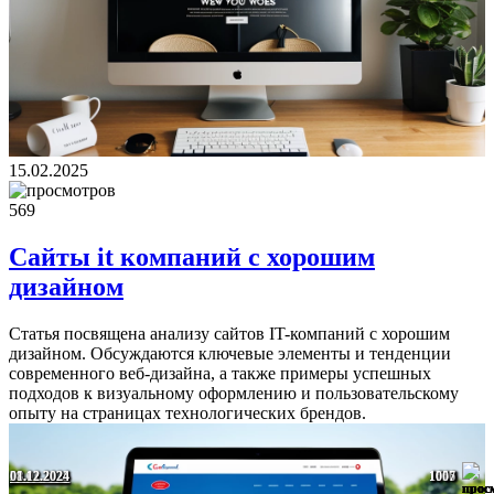
15.02.2025
569
Сайты it компаний с хорошим
дизайном
Статья посвящена анализу сайтов IT-компаний с хорошим
дизайном. Обсуждаются ключевые элементы и тенденции
современного веб-дизайна, а также примеры успешных
подходов к визуальному оформлению и пользовательскому
опыту на страницах технологических брендов.
29.01.2025
14.12.2024
29.01.2025
08.12.2024
01.12.2024
1762
1749
1616
1056
1007