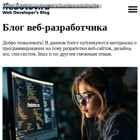
Дизайн окна регистрации на сайте красивый
Сделать исключение для сайта в яндекс браузере
Пермский техникум дизайна и технологий сайт
Создание сайта в visual studio code
Сайт для создания текстур пак для майнкрафт
Блог веб-разработчика
Разработка сайтов
Создание сайтов
Улучшить сайт
Дизайн сайта
Сделать сайт
Главная
Добро пожаловать! В данном блоге публикуются материалы о
программировании на тему разработки веб-сайтов, дизайна,
seo, crm-систем, linux и по другим смежным темам.