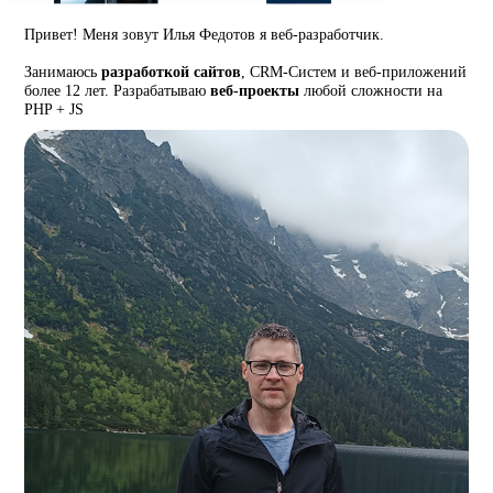
Привет! Меня зовут Илья Федотов я веб-разработчик.
Занимаюсь
разработкой сайтов
, CRM-Систем и веб-приложений
более 12 лет. Разрабатываю
веб-проекты
любой сложности на
PHP + JS