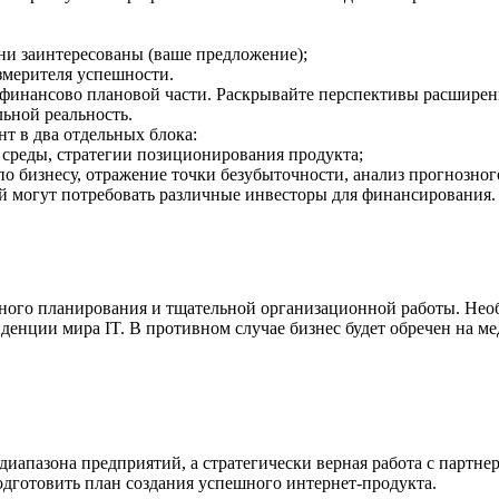
они заинтересованы (ваше предложение);
змерителя успешности.
 финансово плановой части. Раскрывайте перспективы расширен
ьной реальность.
т в два отдельных блока:
 среды, стратегии позиционирования продукта;
 по бизнесу, отражение точки безубыточности, анализ прогнозног
ый могут потребовать различные инвесторы для финансирования.
тного планирования и тщательной организационной работы. Нео
нденции мира IT. В противном случае бизнес будет обречен на
диапазона предприятий, а стратегически верная работа с партн
дготовить план создания успешного интернет-продукта.