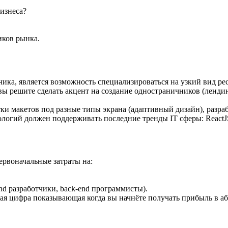
бизнеса?
иков рынка.
ика, является возможность специализироваться на узкий вид ре
вы решите сделать акцент на создание одностраничников (лендин
ки макетов под разные типы экрана (адаптивный дизайн), разра
ологий должен поддерживать последние тренды IT сферы: ReactJS, 
ервоначальные затраты на:
nd разработчики, back-end программисты).
ая цифра показывающая когда вы начнёте получать прибыль в аб