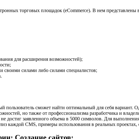
тронных торговых площадок (eCommerce). В нем представлены 
ования для расширения возможностей);
ости;
ки своими силами либо силами специалистов;
.
 пользователь сможет найти оптимальный для себя вариант. Од
ожностей, но также от профессионализма разработчика и владель
 не достиг заявленного объема в 5000 символов. Для выполнени
лиз каждой CMS, примеры использования в реальных проектах, о
ии: Создание сайтов: