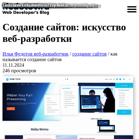
Дизайн окна регистрации на сайте красивый
Сделать исключение для сайта в яндекс браузере
Пермский техникум дизайна и технологий сайт
Создание сайта в visual studio code
Сайт для создания текстур пак для майнкрафт
Создание сайта в visual studio code
Сайт для создания текстур пак для майнкрафт
Создание сайтов taplink
Сайты для создания карт бесплатно
Mottor создание сайта
Создание сайта нко
Создание сайта html css js
Создание бесплатных сайтов umi
Создание сайта js
Создание сайтов: искусство
Разработка сайтов
Создание сайтов
Улучшить сайт
Дизайн сайта
Сделать сайт
Главная
веб-разработки
Илья Федотов веб-разработчик
/
создание сайтов
/ как
называется создание сайтов
11.11.2024
246 просмотров