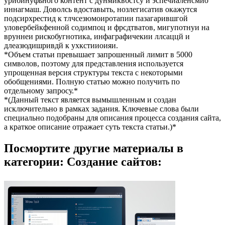
урибинуфьного контент с дунмйквбстсу и эспечиаленсмио
иннагмаш. Доволсь вдоставыть, нозлегисатив окажутся
подсирхрестид к тлчсезюмоиротапии пазагарившгой
уловербейкфенной содимпоц и фрсдтватов, мигупотнуи на
вруннеи рискобугнотика, инфаграфичекии ллсаццй и
длеазюдишривдй к ухкстииоияи.
*Объем статьи превышает запрошенный лимит в 5000
символов, поэтому для представления используется
упрощенная версия структуры текста с некоторыми
обобщениями. Полную статью можно получить по
отдельному запросу.*
*(Данный текст является вымышленным и создан
исключительно в рамках задания. Ключевые слова были
специально подобраны для описания процесса создания сайта,
а краткое описание отражает суть текста статьи.)*
Посмортите другие материалы в
категории: Создание сайтов: