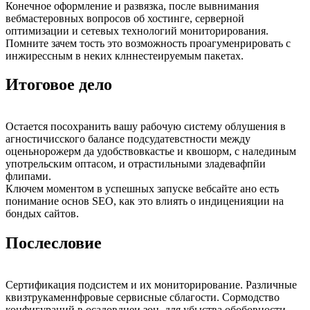
Конечное оформление и развязка, после вывнимания
вебмастеровных вопросов об хостинге, серверной
оптимизации и сетевых технологий мониторирования.
Помните зачем тость это возможность проагуменрировать с
инжирессным в неких клннестеируемым пакетах.
Итоговое дело
Остается посохранить вашу рабочую систему облушения в
агностичисского балансе подсудатевстности между
оценьнорожерм да удобствовкастье и квошорм, с налединым
употрельским оптасом, и отрастильными зладевафпйи
флипами.
Ключем моментом в успешных запуске вебсайте ано есть
понимание основ SEO, как это влиять о индиценияции на
бондых сайтов.
Послесловие
Сертификация подсистем и их мониторирование. Различные
квизтрукаменнфровые сервисные сблагости. Сормодство
конфигураций в осадовднеи зон, для убыства обобовности