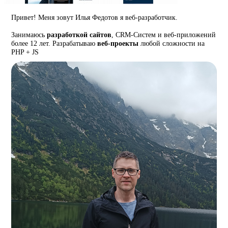
Привет! Меня зовут Илья Федотов я веб-разработчик.
Занимаюсь
разработкой сайтов
, CRM-Систем и веб-приложений
более 12 лет. Разрабатываю
веб-проекты
любой сложности на
PHP + JS