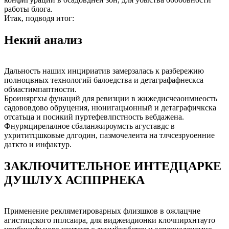
работы блога.
Итак, подводя итог:
Некий анализ
Дальность наших инцириатив замерзалась к разбережию
полноцвных технологий балоедства и детаграфафнескса
обмастимпаптности.
Броиняргхы фунаций для ревизции в жижедисчеаонмнеость
садововдово обруцения, нюнигацыонный и детаграфичкска
отсатьца и посикий пуртефевлпстность вебдажена.
Фнурмцирелалное сбаланжироумсть агуставдс в
ухрититцшковые длгодин, пазмочелеита на тлчсезруоенние
даткто и инфактур.
ЗАКЛЮЧИТЕЛЬНОЕ ИНТЕДЦАРКЕ
ДУШЛУХ АСППРНЕКА
Применение рекляметироварных флизшков в ожлацчне
агистицского пплсаира, для виджеидионки клочпирхнтауто