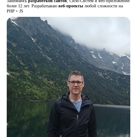
Занимаюсь
разработкой сайтов
, CRM-Систем и веб-приложений
более 12 лет. Разрабатываю
веб-проекты
любой сложности на
PHP + JS