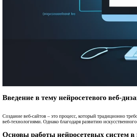
Введение в тему нейросетевого веб-диз
Создание веб-сайтов – это процесс, который традиционно тре
веб-технологиями. Однако благодаря развитию искусственного 
Основы работы нейросетевых систем в 