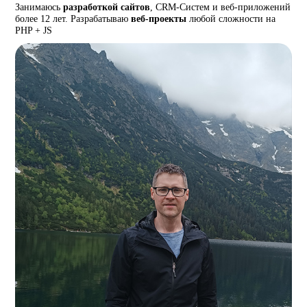
Занимаюсь
разработкой сайтов
, CRM-Систем и веб-приложений
более 12 лет. Разрабатываю
веб-проекты
любой сложности на
PHP + JS