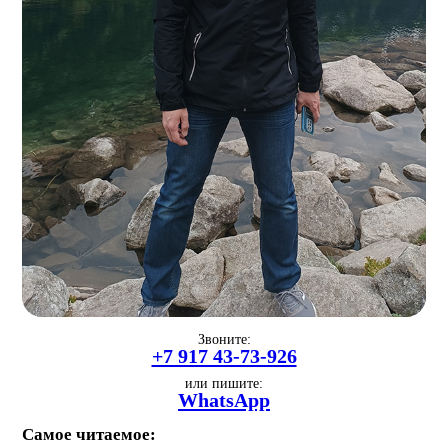
Звоните:
+7 917 43-73-926
или пишите:
WhatsApp
Самое читаемое: