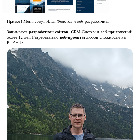
Привет! Меня зовут Илья Федотов я веб-разработчик.
Занимаюсь
разработкой сайтов
, CRM-Систем и веб-приложений
более 12 лет. Разрабатываю
веб-проекты
любой сложности на
PHP + JS