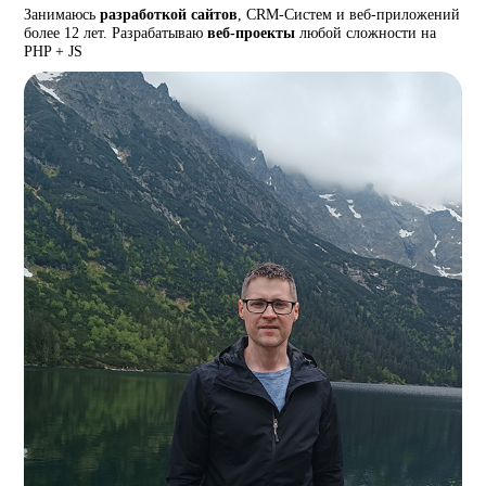
Занимаюсь
разработкой сайтов
, CRM-Систем и веб-приложений
более 12 лет. Разрабатываю
веб-проекты
любой сложности на
PHP + JS