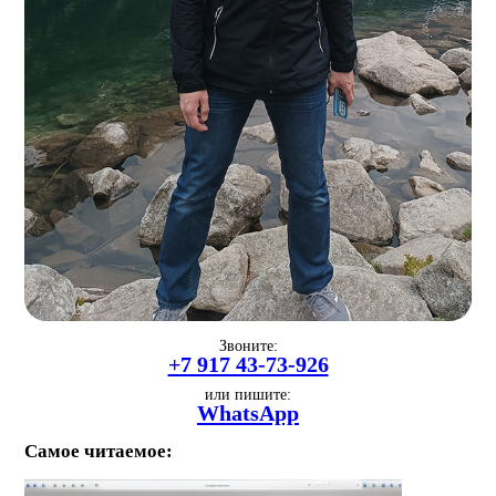
Звоните:
+7 917 43-73-926
или пишите:
WhatsApp
Самое читаемое: