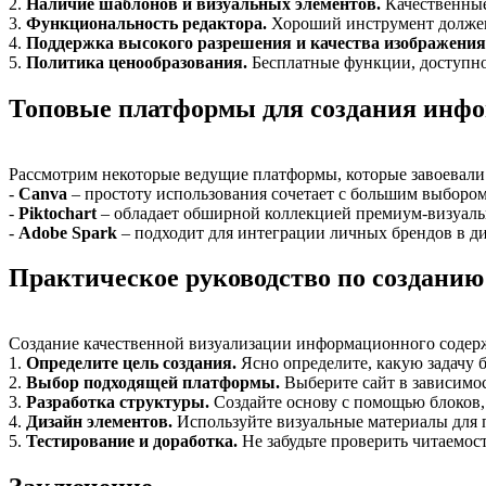
2.
Наличие шаблонов и визуальных элементов.
Качественные
3.
Функциональность редактора.
Хороший инструмент должен
4.
Поддержка высокого разрешения и качества изображения
5.
Политика ценообразования.
Бесплатные функции, доступно
Топовые платформы для создания инф
Рассмотрим некоторые ведущие платформы, которые завоевали
-
Canva
– простоту использования сочетает с большим выборо
-
Piktochart
– обладает обширной коллекцией премиум-визуаль
-
Adobe Spark
– подходит для интеграции личных брендов в д
Практическое руководство по создани
Создание качественной визуализации информационного содерж
1.
Определите цель создания.
Ясно определите, какую задачу 
2.
Выбор подходящей платформы.
Выберите сайт в зависимос
3.
Разработка структуры.
Создайте основу с помощью блоков,
4.
Дизайн элементов.
Используйте визуальные материалы для 
5.
Тестирование и доработка.
Не забудьте проверить читаемос