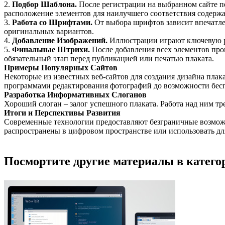
2.
Подбор Шаблона.
После регистрации на выбранном сайте п
расположение элементов для наилучшего соответствия содерж
3.
Работа со Шрифтами.
От выбора шрифтов зависит впечатле
оригинальных вариантов.
4.
Добавление Изображений.
Иллюстрации играют ключевую ро
5.
Финальные Штрихи.
После добавления всех элементов пров
обязательный этап перед публикацией или печатью плаката.
Примеры Популярных Сайтов
Некоторые из известных веб-сайтов для создания дизайна плак
программами редактирования фотографий до возможности бес
Разработка Информативных Слоганов
Хороший слоган – залог успешного плаката. Работа над ним тр
Итоги и Перспективы Развития
Современные технологии предоставляют безграничные возможно
распространены в цифровом пространстве или использовать дл
Посмортите другие материалы в категор