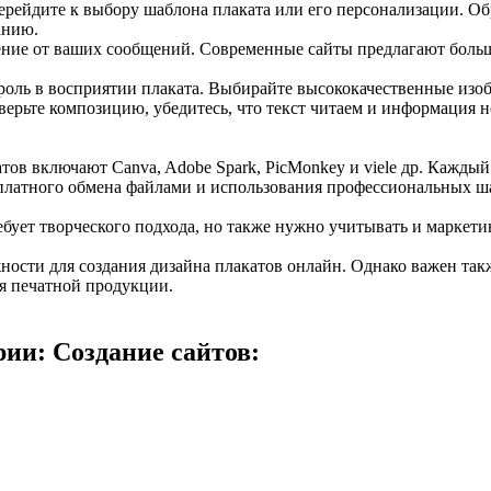
ерейдите к выбору шаблона плаката или его персонализации. О
анию.
ние от ваших сообщений. Современные сайты предлагают большо
ль в восприятии плаката. Выбирайте высококачественные изобр
ерьте композицию, убедитесь, что текст читаем и информация н
атов включают Canva, Adobe Spark, PicMonkey и viele др. Кажды
платного обмена файлами и использования профессиональных ш
ебует творческого подхода, но также нужно учитывать и маркети
сти для создания дизайна плакатов онлайн. Однако важен такж
я печатной продукции.
ии: Создание сайтов: