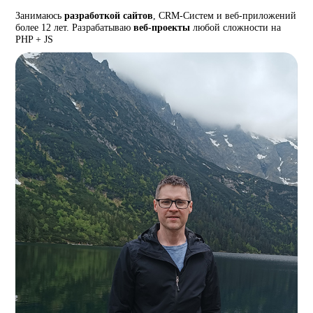
Занимаюсь
разработкой сайтов
, CRM-Систем и веб-приложений
более 12 лет. Разрабатываю
веб-проекты
любой сложности на
PHP + JS