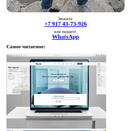
Звоните:
+7 917 43-73-926
или пишите:
WhatsApp
Самое читаемое: