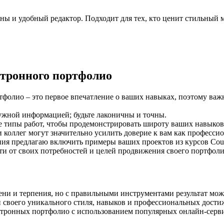
йны и удобный редактор. Подходит для тех, кто ценит стильный
ктронного портфолио
тфолио – это первое впечатление о ваших навыках, поэтому ва
ужной информацией; будьте лаконичны и точны.
е типы работ, чтобы продемонстрировать широту ваших навыков
 коллег могут значительно усилить доверие к вам как профессио
ния предлагаю включить примеры ваших проектов из курсов Course
ти от своих потребностей и целей продвижения своего портфол
ени и терпения, но с правильными инструментами результат мо
 своего уникального стиля, навыков и профессиональных дости
ектронных портфолио с использованием популярных онлайн-серв