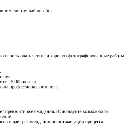
 минималистичный дизайн.
жно использовать четкие и хорошо сфотографированные работы.
.
налу.
ra, Skillbox и т.д.
ио на профессиональном поле.
жет превзойти все ожидания. Используйте возможности
жений.
исов и дает рекомендации по оптимизации процесса