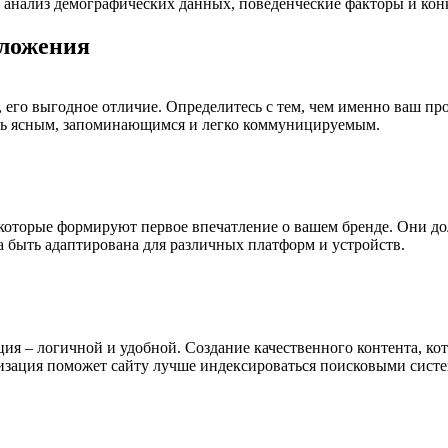
 анализ демографических данных, поведенческие факторы и кон
дложения
, его выгодное отличие. Определитесь с тем, чем именно ваш пр
ть ясным, запоминающимся и легко коммуницируемым.
, которые формируют первое впечатление о вашем бренде. Они д
 быть адаптирована для различных платформ и устройств.
ия – логичной и удобной. Создание качественного контента, кот
изация поможет сайту лучше индексироваться поисковыми сист