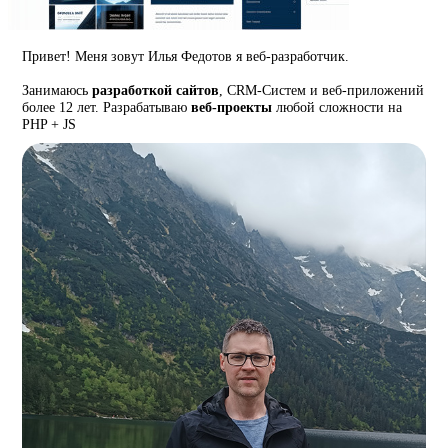
Привет! Меня зовут Илья Федотов я веб-разработчик.
Занимаюсь
разработкой сайтов
, CRM-Систем и веб-приложений
более 12 лет. Разрабатываю
веб-проекты
любой сложности на
PHP + JS