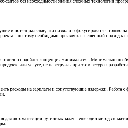
веб-сайтов без необходимости знания сложных технологий прог
кущие и потенциальные, что позволит сфокусироваться только н
оекта – поэтому необходимо проявлять взвешенный подход к вы
тов отлично подойдет концепция минимализма. Минимально необ
родукте или услуге, не перегружая при этом ресурсы разработч
ть расходы на зарплаты и сопутствующие издержки. Работа с ф
ии.
я для автоматизации рутинных задач – еще один метод снижения
рм.