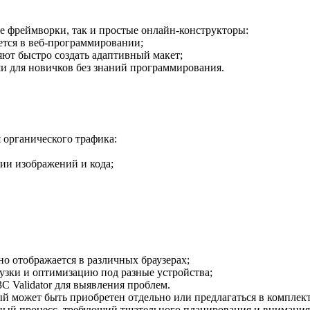
ые фреймворки, так и простые онлайн-конструкторы:
ается в веб-программировании;
ляют быстро создать адаптивный макет;
оши для новичков без знаний программирования.
я органического трафика:
ии изображений и кода;
тно отображается в различных браузерах;
грузки и оптимизацию под разные устройства;
C Validator для выявления проблем.
ый может быть приобретен отдельно или предлагаться в комплект
сный процесс, требующий тщательного планирования и внимания