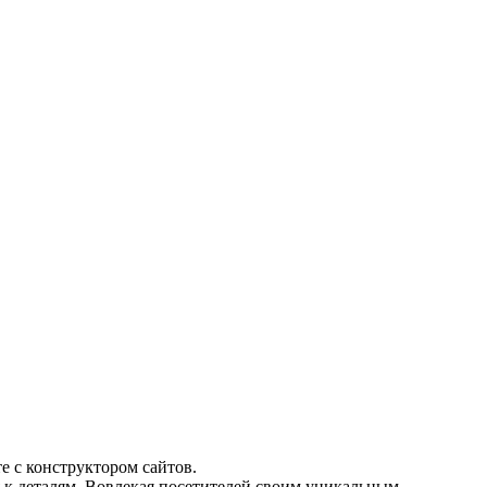
е с конструктором сайтов.
 к деталям. Вовлекая посетителей своим уникальным