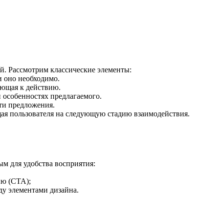
й. Рассмотрим классические элементы:
и оно необходимо.
ающая к действию.
 особенностях предлагаемого.
сти предложения.
щая пользователя на следующую стадию взаимодействия.
м для удобства восприятия:
ию (CTA);
ду элементами дизайна.