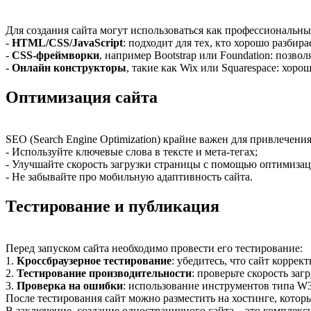
Для создания сайта могут использоваться как профессиональн
-
HTML/CSS/JavaScript
: подходит для тех, кто хорошо разбир
-
CSS-фреймворки
, например Bootstrap или Foundation: позво
-
Онлайн конструкторы
, такие как Wix или Squarespace: хор
Оптимизация сайта
SEO (Search Engine Optimization) крайне важен для привлечени
- Используйте ключевые слова в тексте и мета-тегах;
- Улучшайте скорость загрузки страницы с помощью оптимизац
- Не забывайте про мобильную адаптивность сайта.
Тестирование и публикация
Перед запуском сайта необходимо провести его тестирование:
1.
Кроссбраузерное тестирование
: убедитесь, что сайт коррек
2.
Тестирование производительности
: проверьте скорость за
3.
Проверка на ошибки
: использование инструментов типа W3
После тестирования сайт можно разместить на хостинге, котор
В заключение, создание одностраничного сайта – это комплек