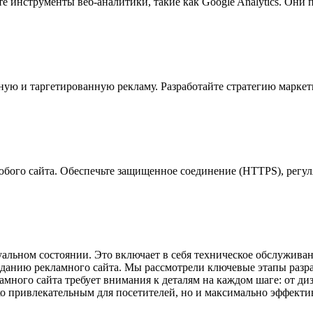
 инструменты веб-аналитики, такие как Google Analytics. Они п
ную и таргетированную рекламу. Разработайте стратегию маркети
юбого сайта. Обеспечьте защищенное соединение (HTTPS), регул
туальном состоянии. Это включает в себя техническое обслужив
озданию рекламного сайта. Мы рассмотрели ключевые этапы разра
амного сайта требует внимания к деталям на каждом шаге: от д
ько привлекательным для посетителей, но и максимально эффект