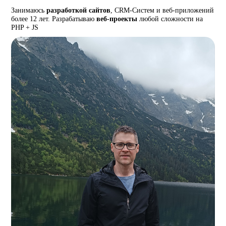
Занимаюсь
разработкой сайтов
, CRM-Систем и веб-приложений
более 12 лет. Разрабатываю
веб-проекты
любой сложности на
PHP + JS