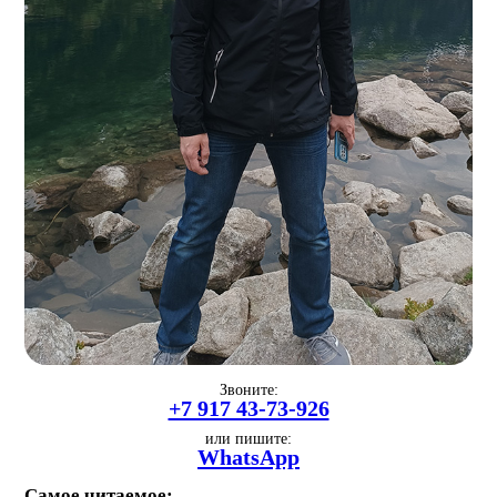
Звоните:
+7 917 43-73-926
или пишите:
WhatsApp
Самое читаемое: