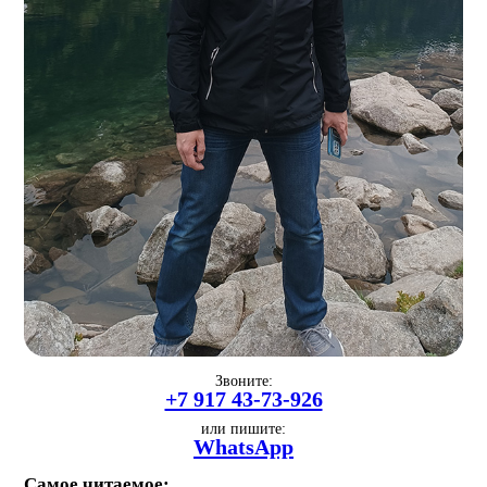
Звоните:
+7 917 43-73-926
или пишите:
WhatsApp
Самое читаемое: