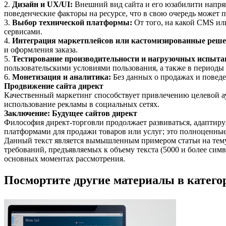
2.
Дизайн и UX/UI:
Внешний вид сайта и его юзабилити напря
поведенческие факторы на ресурсе, что в свою очередь может 
3.
Выбор технической платформы:
От того, на какой CMS или
сервисами.
4.
Интеграция маркетплейсов или кастомизированные реше
и оформления заказа.
5.
Тестирование производительности и нагрузочных испыта
пользовательскими условиями пользования, а также в периоды
6.
Монетизация и аналитика:
Без данных о продажах и повед
Продвижение сайта директ
Качественный маркетинг способствует привлечению целевой а
использование рекламы в социальных сетях.
Заключение: Будущее сайтов директ
Философия директ-торговли продолжает развиваться, адаптиру
платформами для продажи товаров или услуг; это полноценны
Данный текст является вымышленным примером статьи на тему 
требований, предъявляемых к объему текста (5000 и более симв
основных моментах рассмотрения.
Посмортите другие материалы в категор