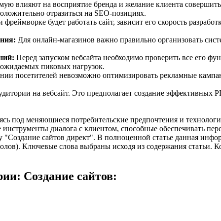
мую влияют на восприятие бренда и желание клиента совершить
положительно отразиться на SEO-позициях.
 фреймворке будет работать сайт, зависит его скорость разрабо
ния:
Для онлайн-магазинов важно правильно организовать систе
ний:
Перед запуском вебсайта необходимо проверить все его фу
 ожидаемых пиковых нагрузок.
ении посетителей невозможно оптимизировать рекламные кампа
удитории на вебсайт. Это предполагает создание эффективных 
ясь под меняющиеся потребительские предпочтения и технологи
е инструменты диалога с клиентом, способные обеспечивать пе
"Создание сайтов директ". В полноценной статье данная инфор
олов). Ключевые слова выбраны исходя из содержания статьи. Кор
ии: Создание сайтов: