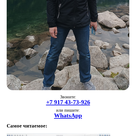
Звоните:
+7 917 43-73-926
или пишите:
WhatsApp
Самое читаемое: