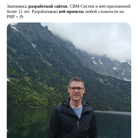
Занимаюсь
разработкой сайтов
, CRM-Систем и веб-приложений
более 12 лет. Разрабатываю
веб-проекты
любой сложности на
PHP + JS