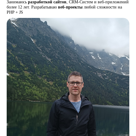
Занимаюсь
разработкой сайтов
, CRM-Систем и веб-приложений
более 12 лет. Разрабатываю
веб-проекты
любой сложности на
PHP + JS