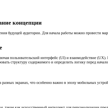
дание концепции
ения будущей аудитории. Для начала работы можно провести ма
е
лючая пользовательский интерфейс (UI) и взаимодействие (UX).
овать структуру содержимого и определить логику перед начало
а разных экранах, что особенно важно в эпоху мобильных устр
е, такие как искусственный интеллект для персонализации пре