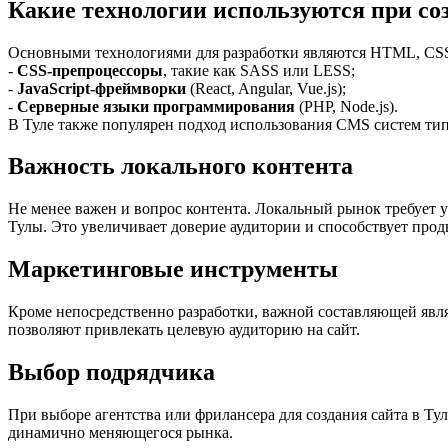
Какие технологии используются при со
Основными технологиями для разработки являются HTML, CSS 
-
CSS-препроцессоры
, такие как SASS или LESS;
-
JavaScript-фреймворки
(React, Angular, Vue.js);
-
Серверные языки программирования
(PHP, Node.js).
В Туле также популярен подход использования CMS систем типа
Важность локального контента
Не менее важен и вопрос контента. Локальный рынок требует 
Тулы. Это увеличивает доверие аудитории и способствует про
Маркетинговые инструменты
Кроме непосредственно разработки, важной составляющей явл
позволяют привлекать целевую аудиторию на сайт.
Выбор подрядчика
При выборе агентства или фрилансера для создания сайта в Ту
динамично меняющегося рынка.