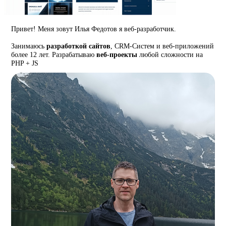
Привет! Меня зовут Илья Федотов я веб-разработчик.
Занимаюсь
разработкой сайтов
, CRM-Систем и веб-приложений
более 12 лет. Разрабатываю
веб-проекты
любой сложности на
PHP + JS