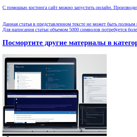
С помощью хостинга сайт можно запустить онлайн. Производи
Данная статья в представленном тексте не может быть полным
Для написания статьи объемом 5000 символов потребуется бол
Посмортите другие материалы в категор