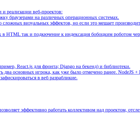
и реализации веб-проектов:
жку браузерами на различных операционных системах.
 сложных визуальных эффектов, но если это мешает производите
 в HTML так и подкючение к индексация бобоцким роботом чере
мер, React.js для фронта; Django на бекенд) и библиотеки.
 два основных игрока, как уже было отмечено ранее. NodeJS + 
 зафискироваться в веб разрабликие.
позволяет эффективно работать коллективом над проектом, отсл