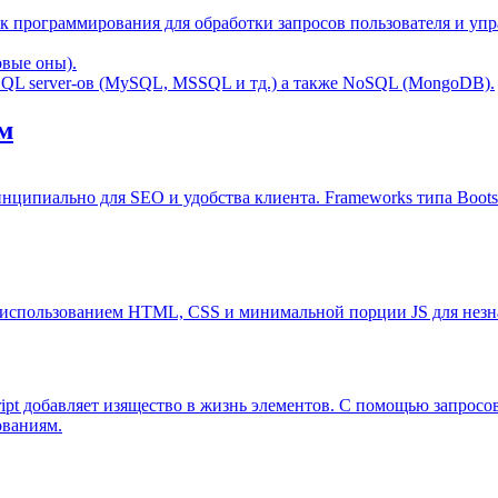
язык программирования для обработки запросов пользователя и у
овые оны).
 SQL server-ов (MySQL, MSSQL и тд.) а также NoSQL (MongoDB).
м
инципиально для SEO и удобства клиента. Frameworks типа Boot
 использованием HTML, CSS и минимальной порции JS для незн
ript добавляет изящество в жизнь элементов. С помощью запросо
ованиям.