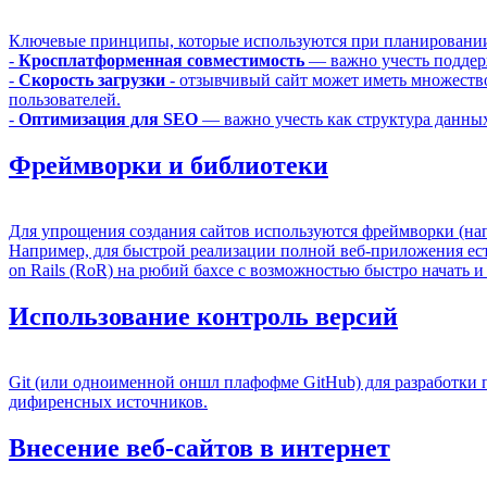
Ключевые принципы, которые используются при планировании 
-
Кросплатформенная совместимость
— важно учесть поддер
-
Скорость загрузки
- отзывчивый сайт может иметь множество
пользователей.
-
Оптимизация для SEO
— важно учесть как структура данных
Фреймворки и библиотеки
Для упрощения создания сайтов используются фреймворки (напри
Например, для быстрой реализации полной веб-приложения есть
on Rails (RoR) на рюбий бахсе с возможностью быстро начать и
Использование контроль версий
Git (или одноименной оншл плафофме GitHub) для разработки 
дифиренсных источников.
Внесение веб-сайтов в интернет