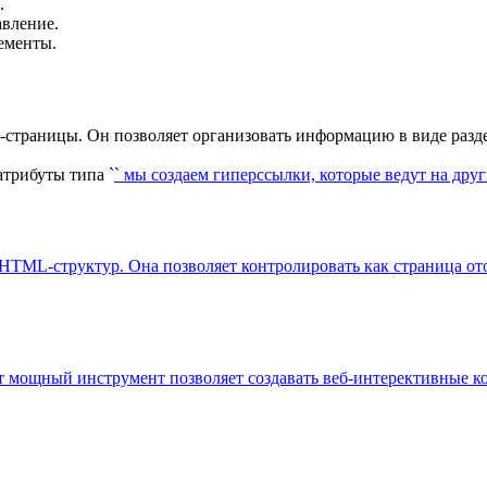
.
авление.
ементы.
-страницы. Он позволяет организовать информацию в виде разде
атрибуты типа `
` мы создаем гиперссылки, которые ведут на друг
 HTML-структур. Она позволяет контролировать как страница ото
Этот мощный инструмент позволяет создавать веб-интерективные