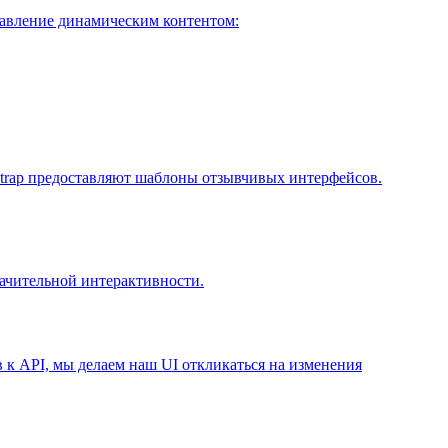
правление динамическим контентом:
strap предоставляют шаблоны отзывчивых интерфейсов.
ачительной интерактивности.
в к API, мы делаем наш UI откликаться на изменения