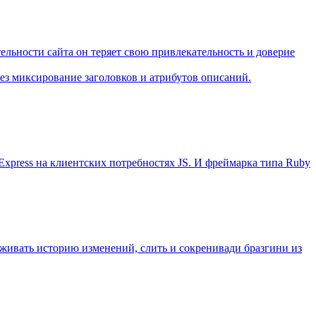
льности сайта он теряет свою привлекательность и доверие
з миксирование заголовков и атрибутов описаний.
Express на клиентских потребностях JS. И фреймарка типа Ruby
еживать историю изменений, слить и сокренивади бразгини из