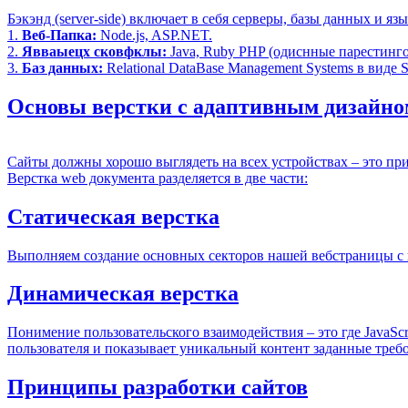
Бэкэнд (server-side) включает в себя серверы, базы данных и 
1.
Веб-Папка:
Node.js, ASP.NET.
2.
Явваыецх сковфклы:
Java, Ruby PHP (одиснные парестинг
3.
Баз данных:
Relational DataBase Management Systems в виде
Основы верстки с адаптивным дизайно
Сайты должны хорошо выглядеть на всех устройствах – это пр
Верстка web документа разделяется в две части:
Статическая верстка
Выполняем создание основных секторов нашей вебстраницы с
Динамическая верстка
Понимение пользовательского взаимодействия – это где JavaSc
пользователя и показывает уникальный контент заданные треб
Принципы разработки сайтов