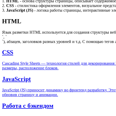
1.
HTML
- основа структуры страницы, описывает содержимое
2.
CSS
- стилистика оформления элементов, визуальное предст
3.
JavaScript (JS)
- логика работы страницы, интерактивные эл
HTML
Язык разметки HTML используется для создания структуры веб
`, `
`), абзацев, заголовков разных уровней и т.д. С помощью тегов 
CSS
Cascading Style Sheets — технология стилей для декорирования
размеры, расположение блоков.
JavaScript
JavaScript (JS) приносит динамику во фронтенд разработку. 
обновив страницу и анимации.
Работа с бэкендом