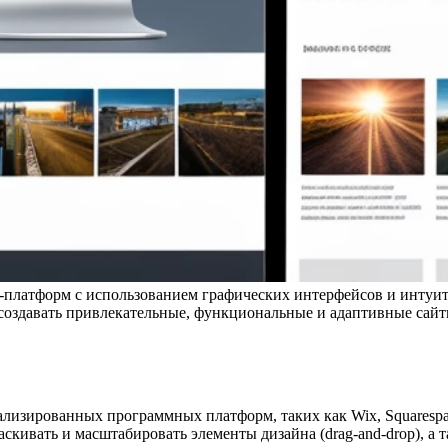
ет-платформ с использованием графических интерфейсов и интуи
 создавать привлекательные, функциональные и адаптивные сайт
ализированных программных платформ, таких как Wix, Squarespa
скивать и масштабировать элементы дизайна (drag-and-drop), а 