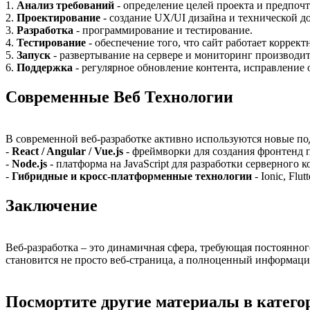
1.
Анализ требований
- определение целей проекта и предпочт
2.
Проектирование
- создание UX/UI дизайна и технической д
3.
Разработка
- программирование и тестирование.
4.
Тестирование
- обеспечение того, что сайт работает корректн
5.
Запуск
- развертывание на сервере и мониторинг производит
6.
Поддержка
- регулярное обновление контента, исправление
Современные Веб Технологии
В современной веб-разработке активно используются новые по
-
React / Angular / Vue.js
- фреймворки для создания фронтенд
-
Node.js
- платформа на JavaScript для разработки серверного к
-
Гибридные и кросс-платформенные технологии
- Ionic, Flu
Заключение
Веб-разработка – это динамичная сфера, требующая постоянног
становится не просто веб-страница, а полноценный информаци
Посмортите другие материалы в категор