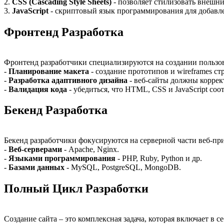
2.
CSS (Cascading Style Sheets)
- позволяет стилизовать внешни
3.
JavaScript
- скриптовый язык программирования для добавле
Фронтенд Разработка
Фронтенд разработчики специализируются на создании пользоват
-
Планирование макета
- создание прототипов и wireframes ст
-
Разработка адаптивного дизайна
- веб-сайты должны коррек
-
Валидация кода
- убедиться, что HTML, CSS и JavaScript соо
Бекенд Разработка
Бекенд разработчики фокусируются на серверной части веб-пр
-
Веб-серверами
- Apache, Nginx.
-
Языками программирования
- PHP, Ruby, Python и др.
-
Базами данных
- MySQL, PostgreSQL, MongoDB.
Полный Цикл Разработки
Создание сайта – это комплексная задача, которая включает в се