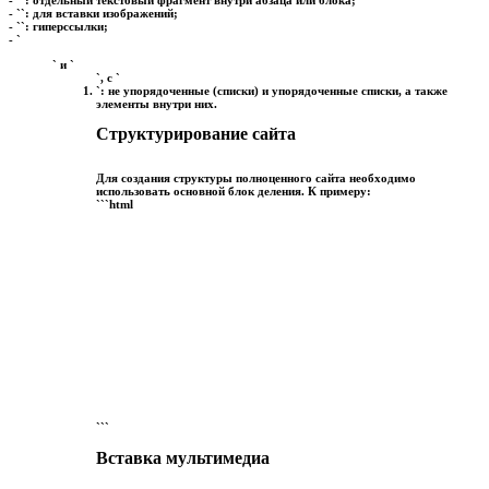
- `
`: для вставки изображений;
- `
`: гиперссылки;
- `
` и `
`, с `
`: не упорядоченные (списки) и упорядоченные списки, а также
элементы внутри них.
Структурирование сайта
Для создания структуры полноценного сайта необходимо
использовать основной блок деления. К примеру:
```html
```
Вставка мультимедиа