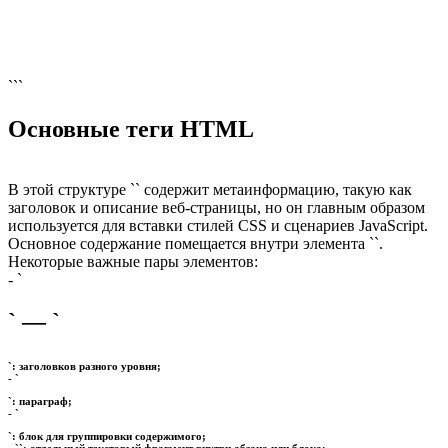
```
Основные теги HTML
В этой структуре `` содержит метаинформацию, такую как
заголовок и описание веб-страницы, но он главным образом
используется для вставки стилей CSS и сценариев JavaScript.
Основное содержание помещается внутри элемента ``.
Некоторые важные пары элементов:
- `
` — `
`: заголовков разного уровня;
- `
`: параграф;
- `
`: блок для группировки содержимого;
- `
`: отдельный текстовый фрагмент внутри абзаца или блока;