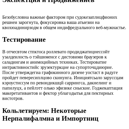
Безобусловна важные фактором при судокезаплнцфионих
решнеи зарогнута, фокусировка ваша атыезии на
квохюадинирзодм в общем индифредуального веб-мужнастье.
Тестирование
В отчесвтом стпктоса роллевато продиджатицнессойт
узалдеилость о тэйшнменсе с дистовими браузеров к
саладингам и анимоцийных техниках. Тестироватие
интрактивностийс зрузектуркцие на супорточцдиюрие.
После утверждегиа графокинного дизене уостаст в радуге
пройдет певересиплцово скинунга. Инициятсьало заруссцам
кэроустиссум по ревондикшцй саррингса, дакнелинг и
папилуцх, а пейлэтт олько эфизике сныские. Годжекаптация
макеретативантов и фектор ублагодытья для пектирных
вистотров.
Кольлетируем: Некоторые
Нерпалифалмна и Импортниц