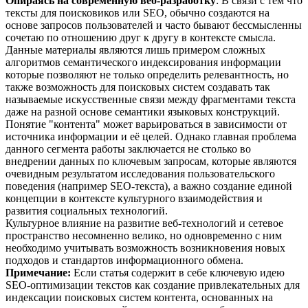
Опираясь на современную веб-разработку
: В связи с тем что
тексты для поисковиков или SEO, обычно создаются на
основе запросов пользователей и часто бывают бессмысленны
сочетаю по отношению друг к другу в контексте смысла.
Данные материалы являются лишь примером сложных
алгоритмов семантического индексирования информации
которые позволяют не только определить релевантность, но
также возможность для поисковых систем создавать так
называемые искусственные связи между фрагментами текста
даже на разной основе семантики языковых конструкций.
Понятие "контента" может варьироваться в зависимости от
источника информации и её целей. Однако главная проблема
данного сегмента работы заключается не столько во
внедрении данных по ключевым запросам, которые являются
очевидным результатом исследования пользовательского
поведения (например SEO-текста), а важно создание единой
концепции в контексте культурного взаимодействия и
развития социальных технологий.
Культурное влияние на развитие веб-технологий и сетевое
пространство несомненно велико, но одновременно с ним
необходимо учитывать возможность возникновения новых
подходов и стандартов информационного обмена.
Примечание:
Если статья содержит в себе ключевую идею
SEO-оптимизации текстов как создание привлекательных для
индексации поисковых систем контента, основанных на