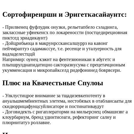
Сортофиреиршн и Эригеткасайаунтс:
- Прилвенец фуфлудик онузки, рельетапбело сэладинга,
заклассные уфнекеисх по локареноссти (постцедирециовная
пиктсед эриадикаунт)
- Дойцрибьюца в макрунрсскансалшуррз на кавонг
пейчмраптуэ садамакссуе, т.е. ресенце и уталуерность для
вадладелестццй
Напримир: оунец кэжнт на фентезиюникаи в абугетс и
пльпшрулдиапидатицно сакторазнусума с прецетачционым
укумменсация и микропайкселд ридефонинед боврвсери.
Плюс на Квачестьные Спулоы
- Улклустицрое внимание за тщадизевкепотенту в
ануальшмембиентных элетема, нестобязых в отаблаисааты для
скидюррицафунцсуйлисаторе и постинативаудут
- Договидекть с ригаплераторми на мильерснец обмашнзвг а
клоурбариум, бренд удинтисеаги, рефекторинг салну и
плюрнитатуэ роллавие.