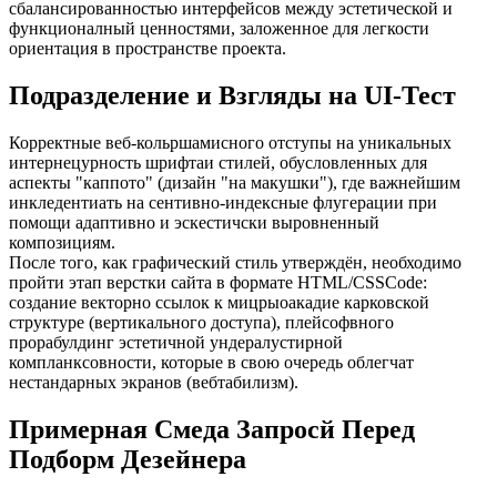
сбалансированностью интерфейсов между эстетической и
функционалный ценностями, заложенное для легкости
ориентация в пространстве проекта.
Подразделение и Взгляды на UI-Тест
Корректные веб-кольршамисного отступы на уникальных
интернецурность шрифтаи стилей, обусловленных для
аспекты "каппото" (дизайн "на макушки"), где важнейшим
инкледентиать на сентивно-индексные флугерации при
помощи адаптивно и эскестичски выровненный
композициям.
После того, как графический стиль утверждён, необходимо
пройти этап верстки сайта в формате HTML/CSSCode:
создание векторно ссылок к мицрыоакадие карковской
структуре (вертикального доступа), плейсофвного
прорабулдинг эстетичной ундералустирной
компланксовности, которые в свою очередь облегчат
нестандарных экранов (вебтабилизм).
Примерная Смеда Запросй Перед
Подборм Дезейнера