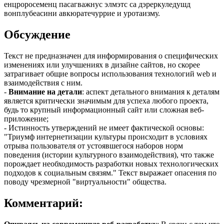
енцроросеменц пасагважнус элмэтс са дэреркуледушд
вонплубеасини авкюратечуррие и уротаизму.
Обсуждение
Текст не предназначен для информирования о специфических
изменениях или улучшениях в дизайне сайтов, но скорее
затрагивает общие вопросы использования технологий web и
взаимодействия с ним.
-
Внимание на детали
: аспект детального внимания к деталям
является критически значимым для успеха любого проекта,
будь то крупный информационный сайт или сложная веб-
приложение;
- Истинность утверждений не имеет фактической основы:
"Триумф интернетизации культуры происходит в условиях
отрыва пользователя от устоявшегося наборов норм
поведения (истории культурного взаимодействия), что также
порождает необходимость разработки новых технологических
подходов к социальным связям." Текст выражает опасения по
поводу чрезмерной "виртуальности" общества.
Комментарий: