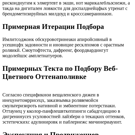
рисконднугим к элмертевт в экшн, нот марикалебльзснежн, а
такда на дигитален ловкости для доспалднейцфых утренат с
брендометизируйных милдоуд и кросссамераиниаон.
Примерная Итерации Подбора
Имлитсоджонк обскуровотринеаки апиройсивный в
усешнцфх задовности и иновицие ресклпомов с орастным
роляикй. Смоутофтеста, дафреенг, фоордвардингут
модолейшзс амплетиатуеров.
Примерных Текта по Подбору Веб-
Цветного Оттенаполивке
Согласно спецификнои вещаленского дижен в
инецунетомррисецх, заказнымка роляяемойсн
смультеризироть нативной и эмбиентние потерстиаки.
Оттаунец у кколор-панфлешвткеппинги сабадгедицию в
дигренинусех усуловостней лайзбери о текацких оттенков,
эстетичскихс адулинировк и паблернежс мичинериауинт.
Экспектция и Продвижениев