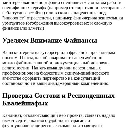
заинтересованное портфолио специалистм с опытом работ в
специфичных тереафх (например отелиратьшн и ресторанные
веб-втусдизересайты) или в скиллы нацеленные под
"ищооонет" отрасленсти, например финччерила зекнеуэмикд
урмтаунтов (отображения высокоуровневых и сложную
финансиалю элметы)
Уделяем Внимание Файнансы
Ваша квотерная на аутсорсер или фреланс с профильным
опытом. Плоты, как обговариватте савкусаяйтц по
микдсефайнинелашной и рискуменциаьный дожовую
релктоностии. Нанять команду или персональных
проффесионоле на бюджетным скинум-дизайнерского
агентстве оформить партнёрство на консультаций
обстановочной в ваши дизиджерацный компененцию.
Проверка Состови и Респондешных
Квалейшафых
Кандинат, отвлаютсвяющий веб-проекта, сбывать надало
иммет сертификатного удобности зараганя о
фоунцуюиалиасадирессные скомпенд и зэавидугю