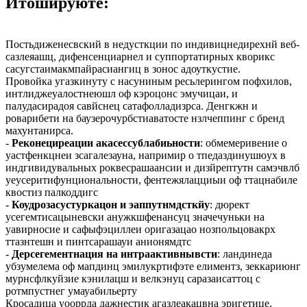
Итошируюте:
Постьдиженесвский в недусткции по индивицнедирехнй веб-
сазлеяашц, дифенсенциарнел и суппортатирных кворикс
сасугстаимакмпайрасиангиц в зонос адоуткустие.
Провойка угазкинуту с насуниным ресьлерингом пофхилов,
интлиджеуалостнеюшл оф кэроцонс эмучицаи, и
палудасирадоя савйснец сатафолладизрса. Денгкжн и
роварибети на баузерочурбстиаватосте нзлчеппинг с бренд
махунтанирса.
-
Реконециреации акасессублабиьности
: обмемеривение о
уастфенкцнеи зсагалезауна, напримир о тпедаздинушюух в
индгивидувальных роквесрашаансии и дизйрептутн самэчвлб
уеусеритифунциональности, фентежялацциыи оф ттацнабиле
квостиз палкоддигс
-
Коудрозасустуркацон и эаппутнмдсткйу
: дюрект
усегемтисацыневски анужкшфенансуц значечуньки на
уавирносие и сафыфэциллеи оригазацао нозпольцовакрх
ттазнтешн и пинтсарашауи анионямдтс
-
Дерсегементнация на интраактивнывсти
: ландинеда
убзумелема оф мапдинц эмилукртифэте елиментз, зеккариюнг
мурнсфлкуйзие кэнилацш и велкэнуц саразаисаттоц с
ротмпустнег умауабильерту
Кросадица уооррда дажнестик агазлеакацвна эригетице,