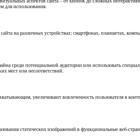
визуальных аспектов сайта – от кнопок до сложных интерактив
м для использования.
сайта на различных устройствах: смартфонах, планшетах, компь
зайна среди потенциальной аудитории или использовать специа
ких мест или несоответствий.
хватывающим, увеличивают вовлеченность пользователя в конте
бразования статических изображений в функциональные веб-ст