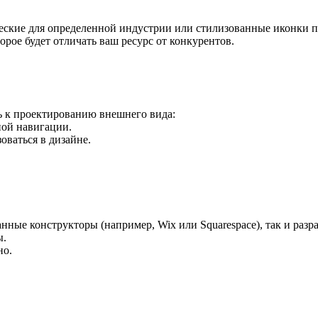
ческие для определенной индустрии или стилизованные иконки п
рое будет отличать ваш ресурс от конкурентов.
ь к проектированию внешнего вида:
ной навигации.
оваться в дизайне.
ные конструкторы (например, Wix или Squarespace), так и разра
ы.
но.