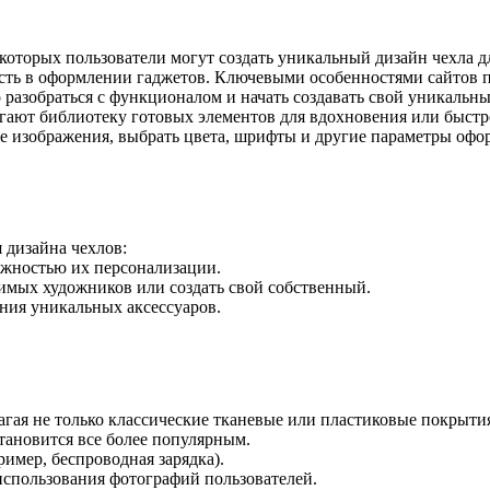
оторых пользователи могут создать уникальный дизайн чехла д
сть в оформлении гаджетов. Ключевыми особенностями сайтов п
о разобраться с функционалом и начать создавать свой уникальн
агают библиотеку готовых элементов для вдохновения или быстро
ые изображения, выбрать цвета, шрифты и другие параметры офо
 дизайна чехлов:
ожностью их персонализации.
симых художников или создать свой собственный.
ания уникальных аксессуаров.
агая не только классические тканевые или пластиковые покрыт
тановится все более популярным.
имер, беспроводная зарядка).
 использования фотографий пользователей.