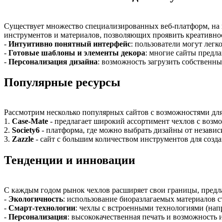
Существует множество специализированных веб-платформ, на к
инструментов и материалов, позволяющих проявить креативно
-
Интуитивно понятный интерфейс
: пользователи могут легк
-
Готовые шаблоны и элементы декора
: многие сайты предл
-
Персонализация дизайна
: возможность загрузить собственн
Популярные ресурсы
Рассмотрим несколько популярных сайтов с возможностями для
1.
Case-Mate
- предлагает широкий ассортимент чехлов с возм
2.
Society6
- платформа, где можно выбрать дизайны от незави
3.
Zazzle
- сайт с большим количеством инструментов для созд
Тенденции и инновации
С каждым годом рынок чехлов расширяет свои границы, предл
-
Экологичность
: использование биоразлагаемых материалов с
-
Смарт-технологии
: чехлы с встроенными технологиями (напр
-
Персонализация
: высококачественная печать и возможность