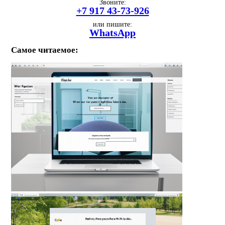
Звоните:
+7 917 43-73-926
или пишите:
WhatsApp
Самое читаемое: