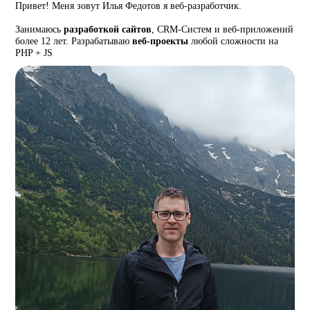
Привет! Меня зовут Илья Федотов я веб-разработчик.
Занимаюсь
разработкой сайтов
, CRM-Систем и веб-приложений
более 12 лет. Разрабатываю
веб-проекты
любой сложности на
PHP + JS