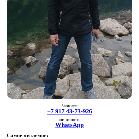
Звоните:
+7 917 43-73-926
или пишите:
WhatsApp
Самое читаемое: