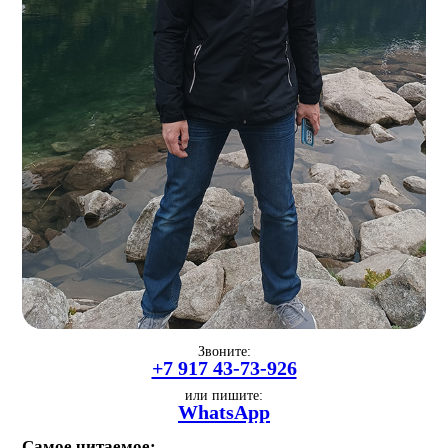
Звоните:
+7 917 43-73-926
или пишите:
WhatsApp
Самое читаемое: