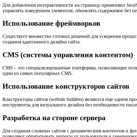
Для добавления интерактивности на страницу применяют JavaSc
управлять поведением элементов, обновлять содержимое без п
Использование фреймворков
Существует множество готовых решений для ускорения процесса
создания адаптивного дизайна сайта.
CMS (системы управления контентом)
CMS – это специализированные платформы, позволяющие пользо
одни из самых популярных CMS.
Использование конструкторов сайтов
Конструкторы сайтов (website builders) являются еще одним п
инструменты для визуального дизайна без необходимости писат
Разработка на стороне сервера
Для создания сложных сайтов с динамическим контентом и фун
позволяют обрабатывать запросы от пользователя и генериров