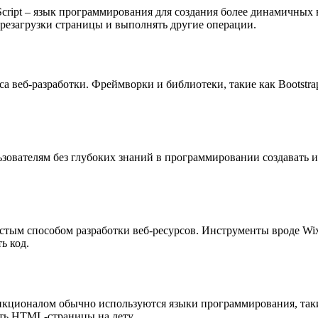
ript – язык программирования для создания более динамичных в
ерезагрузки страницы и выполнять другие операции.
 веб-разработки. Фреймворки и библиотеки, такие как Bootstra
вателям без глубоких знаний в программировании создавать и у
ростым способом разработки веб-ресурсов. Инструменты вроде Wi
ь код.
кционалом обычно используются языки программирования, такие
ать HTML-страницы на лету.