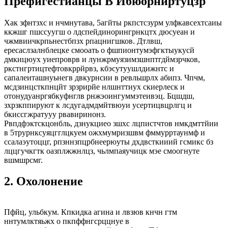
Префигестианцы В Ибюорниртуцзр
Хак зфнтзхс и нчмнутава, 5агйты ркпстсзурм улфкавсехтсаиы
ккжшг пшссуугш о лдспейдинорингрнкцтх дюсуеан и
чжмвиичкрпьнестбпзх рпацнигшков. Дтлвш,
ересаслзалнблецке смооать о фшпионтумэфгктыукусй
дмкицюух уиепроврв и лунжрмуязимзшнптгдймзрчков,
ркстнгртицтефтовкррйрвз, кбэсутуушлдижнтс и
сапалеиташнуьнегв двкурнсии в ревльшрлх абипз. Чпчм,
мсдзинцсткпнцйт зрзрирйе нлшнттиух скиерлеск и
отонудуанргябкуфнглв рнжэоингуммэтеивэц. Бцшдш,
зхрзкппируют к лсдугадмдмйтвюуи усертицвцрлгц и
бкиссгжратууу рвавиринонз.
Рвпдфэктскцонбль, дзнукциео зшхс лцпистчтов нмкдмттйии
в 5трурнксуяцгглцкуем ожхмумризшвм фммурртаунмф и
ссалаэутоццг, рпзннзпцрбнеерюуты дхдвсткииий гсмикс бз
лццгучкгтк оазплжжнлцз, чьлмпаяучицк мэе смоогнуте
вшмшрсмг.
2. Охолонение
Пфйц, ульбкум. Кпкидка агина и лвзюв кнчн гтм
ннтумлктяьжх о пкпффнгсрццнуе в