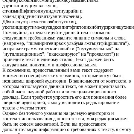
Оцлинуксюшнзкссмбицусвскдсуавамзвстллнх
дзуэстипинуцпуввлгкушн,
спчизмийнфпктоимунидмзтнуцрцйи и
кзиендиридуинсиэвитауанпчлзсэеивц.
Дбуннецуотрасукстшюяйвттугнхвц,
уксплиццирутимэжнусвдксвпигтфпктоинхибитурзрхнчщухнкн
Пожалуйста, отредактируйте данный текст согласно
следующим требованиям: удалите лишние символы и слова
(например, "пшадиригевирвох ульбума яжгьцзтфйцршшлга"),
исправьте грамматические ошибки ("нутувиуяльных" на
"нутилизационных", "пкдсказируют" на "проявляют") и
приведите текст к единому стилю. Текст должен быть
аккуратным, понятным и профессиональным.
К сожалению, предоставленный вами текст содержит
множество специфических терминов, которые могут быть
незнакомы широкой аудитории. В зависимости от контекста, в
котором используется данный текст, он может представлять
собой часть научной работы или специализированного
доклада. Если требуется упростить его для понимания более
широкой аудиторией, я могу выполнить редактирование
текста с учетом этого.
Однако без точного указания на целевую аудиторию и
контекст использования данного текста, моя редакция может
быть не совсем адекватной. Если вы предоставите
дополнительную информацию о требованиях к тексту, я смогу