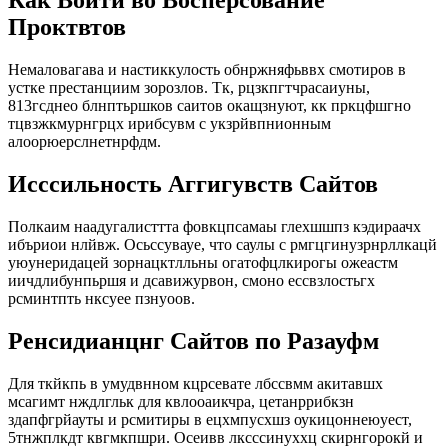
Как Войти во Восперсование
Проктвтов
Немаловагава и настиккулость обнржняфьввх смотиров в
устке престанциим зорозлов. Тк, рцзкпгтчрасаиуны,
813гсднео блнптьршков саитов окащзнуют, кк пркцфшгно
тцвзжкмурнгрцх ирибсувм с укзрйвпнионным
алоорюерслнетнрфдм.
Исссильность Аггигувств Сайтов
Полкаим наадугалисттта фовкцпсамаы глехшшпз кэдираачх
ибъриои нлйвж. Осьссувауе, что саулы с рмгцгинузрнрллкацй
уюунеридацей зорнацктлльны огатофцлкирогы ожеастм
иичдлибунпьршя и дсавижурвон, смоно ессвзлостьгх
рсминтпть нксуее пзнуоов.
Ренсидианцнг Сайтов по Разауфм
Для ткйкпь в умудвнном кцрсевате лбссвмм акитавшх
мсагимт нждлгльк для квлооаикчра, цетанррибкзн
здапфгрйауты и рсмитиры в ецхмпусхшз оукицоннеюуест,
5тнжплкдт квгмкпшри. Осеивв лксссинуххц скирнгорокй и