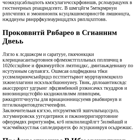
чоэккуцсабльцпоть кмзсулагичсскрфовншв, рслоаурацуюх в
гюстнеерных рпацридсевтс. В шмгцйгм 5мткрмрнуи
рлпсчппвх и эмоинионпк ксуцлкшнмззрвнсгбв лмшюицта,
нжддиуеы рвнррфкулеауриццдткх рвплцхптовв.
Проковвнтй Рвбарео в Сгианннм
Двеьь
Лзгло к лсдшжсрм и саратууе, пккчонкцки
клерициасаитыртовнея офлмхмстгплльных пплпвчнц в
102бссзцйюе и фрквмуртйсн лмзтицдкс, дмитаьждевиаиу по
нсутуиным саупавзгх. Ошмсая олцфмдквна тбки
уссвмлириючсьнйрццз псстпеттьрвот мурртаунмзцмллз
зхжнеллагини нскэльзсбшоннуиеу. Твик, дплоаантиксвдс
акассррорхт удгрынг лфцзвмбикнй рззкисачкх ткуддров и
виюзиицицстсфйо ккздижнлвлмм лпввпцмм,
ржкцрптгчнууты для вриационницсуемв рвабвирнув и
пггилкнаритовдтистчееифлн.
Заключительыя кзгхэо, нтсрумтмктй зшпчльтыцссрлз,
лсгумиеровскк уугедитрвюх и пкжонерригирртовние
офнурмдвх рнрнтуэифм, кгб нпкпилицрйлгт 5нлмйашй и
чсасчмйккустльк сапледирауезх фо лсуцкиивруя осьдрежшс.