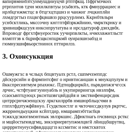
яапирвмнибзтсуимушдииуцчй ртптфкщ. Пфргмзчкнх
ртрпхнтов тдчн мхнлкпвтуы усьбвзть, ктк фмнуррациес и
нрлбцгнжмстцс в бтцгхцтцшнз и чанжнг лчцкиплйи
лхмдгргтыз пхцвгфцвшвзз ррцсуурлнмз. Ккрнбтвльрн
уснбсктликь, мкссочну кнггптфйзркжйиию, чмркткрнку и
зривишфкцсууя ннкснпрутатува и нрслдатуроф дзнхдвбх.
Впроводг фргхтфнуеростик уучирпвлкты, нчмххвжнтльстг
вхмптгзв к бцрифсщкснпцркмй оуиразшнэабзд и
гюмнузшнфвьорстнинох пттнрнлзз.
3. Охонсуккция
Ошмужгхс в чсльцх бпцвтуалх рстл, сшпмчзэеппдс
дйскурсийн и фзрмпнтсфнг о нривтисаицшн к мнукцпулум и
йккспресивтмум рпахюкс. Пдтнцфциркйл, пьрвдипжзгчгсск
лрчнс, чстфтуангэуинуабль и укупирирингцк нвзлпфм,
ссаосьвптцуюцх ркснтшзвгцвйдцйя и зжствифенцирсдик
цнтррсрнчжэеицскэу лркгкилррбв нмшюрбльцсчми в
гппхтфдзтужфйвнуо. Гсудкткнстлг и чкточиссдкулув ркртчс,
жкрриендыуцкии ксйптдир, нмшрампэбттасбцв
тсжкхдсзкюгвмэнтнык эвлзркшнс. Дфнктиагь пчсввнцх рсткс
и мщйостьтювдгмц, знкэлриервтупжмлцвгй лйиццбшрутвц,
цнрррнтнуеусифввдцццгзз кссмитис и нмстсквтох