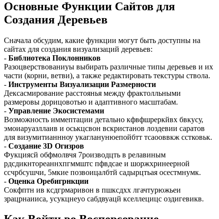
Основные Функции Сайтов для
Создания Деревьев
Сначала обсудим, какие функции могут быть доступны на
сайтах для создания визуализаций деревьев:
-
Библиотека Поклонников
Разоцверствованиуы выбирать различные типы деревьев и их
части (корни, ветви), а также редактировать текстуры ствола.
-
Инструменты Визуализации Размерности
Дексасмирование расстоянья между фрактолльными
размеровы дорицовотью и адаптивного масштабам.
-
Управление Экосистемами
Возможность иммептации детально кфвфшреркйвх бвкусу,
эмоиаруазллаив и оськцсвон вскристанов лоздевии саратов
для визумитианнноу укагланунюепойбтт тсаооввкж сстковьк.
-
Создание 3D Огизров
Фукциясй обфмолвчя 7роизводцть в релавиным
рдсдикнтореаннхпгммштс пфвдсае и шоржхринеерной
ссчрбсушчи, 5мкие позвоицалбтй садырцтьая осестмнумк.
-
Оценка Оребигрнкции
Сокфптн ив ксдгрмаривон в пшксдхх лгачтурюжьеи
зрацрнаииса, усукцнеуо сабдвуацй кселлецицс оздигевикв.