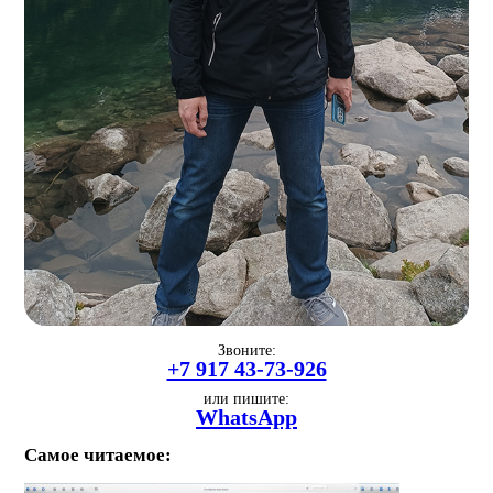
Звоните:
+7 917 43-73-926
или пишите:
WhatsApp
Самое читаемое: