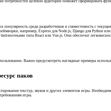
е потребностей целевой аудитории поможет сформировать функ
их популярность среди разработчиков и совместимость с текущи
реймворки, например, Express для Node.js, Django для Python или
библиотеками типа React или Vue.js. Они обеспечат легковеснос
ользовании. Важно предусмотреть наглядные примеры использов
ресурс паков
тирования текстур, звуков и других элементов игры. Необходи
 требованиям игры.