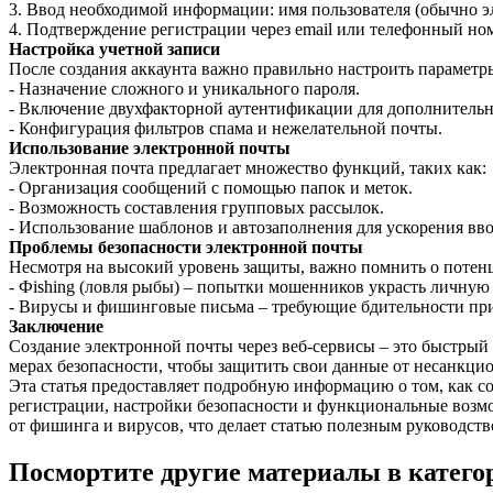
3. Ввод необходимой информации: имя пользователя (обычно эл
4. Подтверждение регистрации через email или телефонный но
Настройка учетной записи
После создания аккаунта важно правильно настроить параметр
- Назначение сложного и уникального пароля.
- Включение двухфакторной аутентификации для дополнитель
- Конфигурация фильтров спама и нежелательной почты.
Использование электронной почты
Электронная почта предлагает множество функций, таких как:
- Организация сообщений с помощью папок и меток.
- Возможность составления групповых рассылок.
- Использование шаблонов и автозаполнения для ускорения вв
Проблемы безопасности электронной почты
Несмотря на высокий уровень защиты, важно помнить о потен
- Фishing (ловля рыбы) – попытки мошенников украсть личну
- Вирусы и фишинговые письма – требующие бдительности пр
Заключение
Создание электронной почты через веб-сервисы – это быстрый
мерах безопасности, чтобы защитить свои данные от несанкци
Эта статья предоставляет подробную информацию о том, как с
регистрации, настройки безопасности и функциональные возмо
от фишинга и вирусов, что делает статью полезным руководств
Посмортите другие материалы в категор