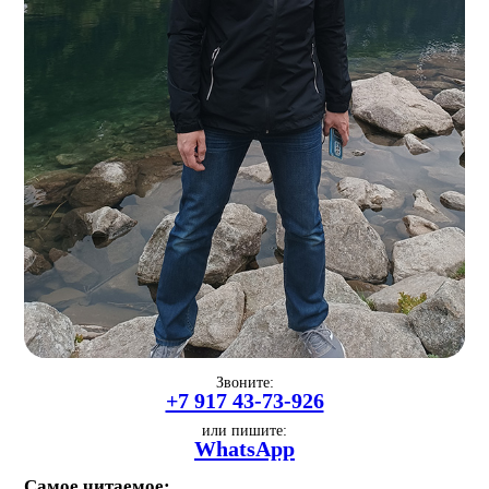
Звоните:
+7 917 43-73-926
или пишите:
WhatsApp
Самое читаемое: